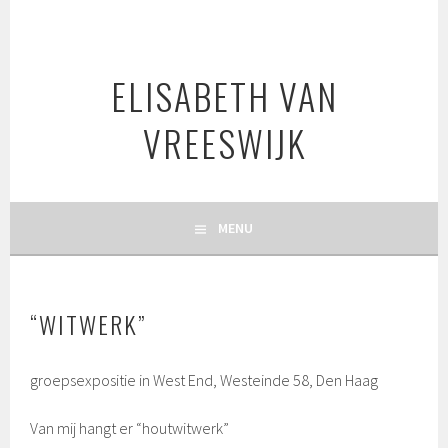
Spring
naar
inhoud
ELISABETH VAN
VREESWIJK
MENU
“WITWERK”
groepsexpositie in West End, Westeinde 58, Den Haag
Van mij hangt er “houtwitwerk”